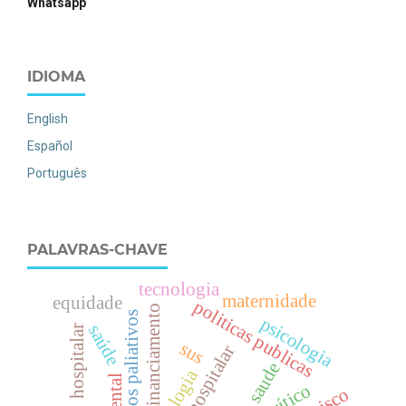
Whatsapp
IDIOMA
English
Español
Português
PALAVRAS-CHAVE
tecnologia
maternidade
equidade
politicas publicas
financiamento
cuidados paliativos
psicologia
saúde
hospitalar
sus
saude