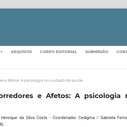
ARQUIVOS
CORPO EDITORIAL
SUBMISSÃO
CON
ores e Afetos: A psicologia no cuidado da saúde
Corredores e Afetos: A psicologia 
s Henrique da Silva Costa - Coordenador Cedigma / Gabriela Fern
MG