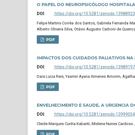
O PAPEL DO NEUROPSICÓLOGO HOSPITALA
DOI:
https://doi.org/10.5281/zenodo.13988923
Felipe Martins Corrêa dos Santos, Gabriela Fernanda Mac
Alberto Oliveira Silva, Otávio Augusto Carboni de Queiro
PDF
IMPACTOS DOS CUIDADOS PALIATIVOS NA
DOI:
https://doi.org/10.5281/zenodo.13989197
Dara Luiza Reis, Yasmin Ayana Ximenes Amorim, Ágatha 
PDF
ENVELHECIMENTO E SAUDE, A URGENCIA D
DOI:
https://doi.org/10.5281/zenodo.13999054
Cleide Marques Cunha Kabariti, Mislene Nunes Cardoso , 
PDF