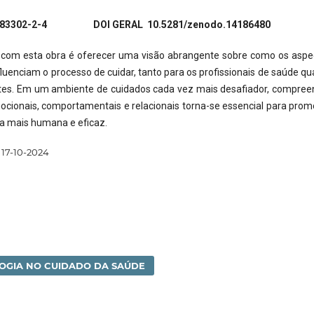
-983302-2-4 DOI GERAL 10.5281/zenodo.14186480
o com esta obra é oferecer uma visão abrangente sobre como os aspe
fluenciam o processo de cuidar, tanto para os profissionais de saúde q
ntes. Em um ambiente de cuidados cada vez mais desafiador, compree
cionais, comportamentais e relacionais torna-se essencial para prom
a mais humana e eficaz.
17-10-2024
LOGIA NO CUIDADO DA SAÚDE