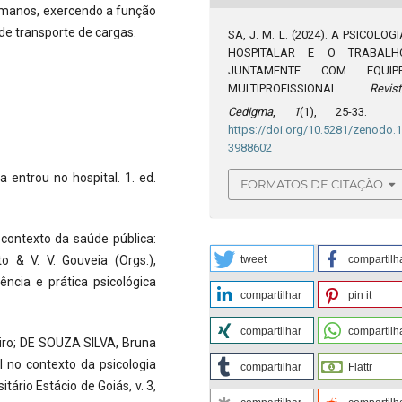
umanos, exercendo a função
de transporte de cargas.
SA, J. M. L. (2024). A PSICOLOGI
HOSPITALAR E O TRABALH
JUNTAMENTE COM EQUIP
MULTIPROFISSIONAL.
Revist
Cedigma
,
1
(1), 25-33.
https://doi.org/10.5281/zenodo.
3988602
entrou no hospital. 1. ed.
FORMATOS DE CITAÇÃO
 contexto da saúde pública:
tweet
compartilh
 & V. V. Gouveia (Orgs.),
iência e prática psicológica
compartilhar
pin it
compartilhar
compartilh
iro; DE SOUZA SILVA, Bruna
 no contexto da psicologia
compartilhar
Flattr
ário Estácio de Goiás, v. 3,