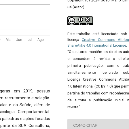
Copyright (c) 2024 João Mário Li
Sá (Autor)
Este trabalho está licenciado so
licença
Creative Commons Attribut
ShareAlike 4.0 International License
.
"Os autores mantêm os direitos aut
e concedem à revista o direit
primeira publicação, com o trab
simultaneamente licenciado s
Licença Creative Commons Attribu
4.0 International (CC BY 4.0) que perm
ágoras em 2019, possuo
partilha do trabalho com reconheci
 em recrutamento e seleção.
da autoria e publicação inicial 
talar e da Saúde, além de
revista."
icologia Comportamental.
 palestras e ações focadas
COMO CITAR
 parte da SUA Consultoria,