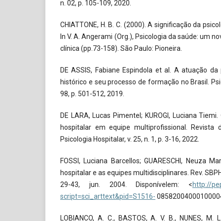
n. 02, p. 105-109, 2020.
CHIATTONE, H. B. C. (2000). A significação da psicol
In V. A. Angerami (Org.), Psicologia da saúde: um no
clínica (pp.73-158). São Paulo: Pioneira.
DE ASSIS, Fabiane Espindola et al. A atuação da p
histórico e seu processo de formação no Brasil. Psi
98, p. 501-512, 2019.
DE LARA, Lucas Pimentel; KUROGI, Luciana Tiemi. 
hospitalar em equipe multiprofissional. Revista 
Psicologia Hospitalar, v. 25, n. 1, p. 3-16, 2022.
FOSSI, Luciana Barcellos; GUARESCHI, Neuza Mar
hospitalar e as equipes multidisciplinares. Rev. SBPH, R
29-43, jun. 2004. Disponívelem: <
http://pe
script=sci_arttext&pid=S1516-
08582004000100004
LOBIANCO, A. C., BASTOS, A. V. B., NUNES, M. L. 