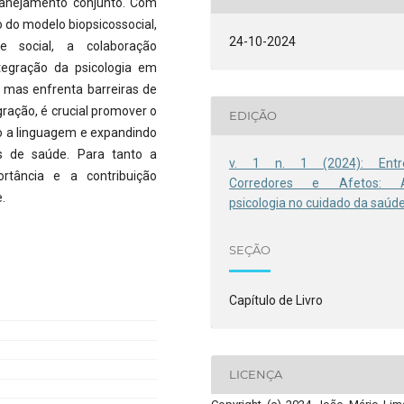
planejamento conjunto. Com
o do modelo biopsicossocial,
24-10-2024
e social, a colaboração
ntegração da psicologia em
l, mas enfrenta barreiras de
ração, é crucial promover o
EDIÇÃO
do a linguagem e expandindo
as de saúde. Para tanto a
v. 1 n. 1 (2024): Entr
tância e a contribuição
Corredores e Afetos: 
.
psicologia no cuidado da saúd
SEÇÃO
Capítulo de Livro
LICENÇA