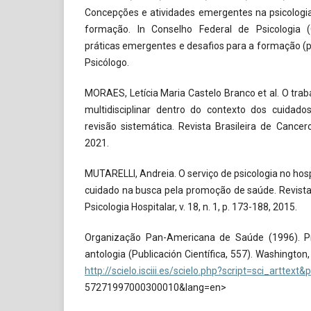
Concepções e atividades emergentes na psicologia 
formação. In Conselho Federal de Psicologia (Or
práticas emergentes e desafios para a formação (p
Psicólogo.
MORAES, Letícia Maria Castelo Branco et al. O trab
multidisciplinar dentro do contexto dos cuidados
revisão sistemática. Revista Brasileira de Cancero
2021.
MUTARELLI, Andreia. O serviço de psicologia no hosp
cuidado na busca pela promoção de saúde. Revista
Psicologia Hospitalar, v. 18, n. 1, p. 173-188, 2015.
Organização Pan-Americana de Saúde (1996). P
antologia (Publicación Científica, 557). Washington
http://scielo.isciii.es/scielo.php?script=sci_arttext
57271997000300010&lang=en>