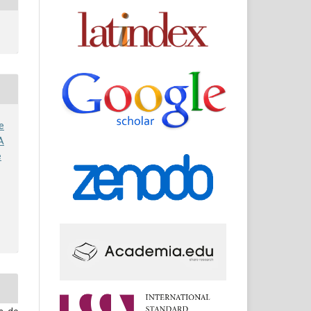
e
A
e