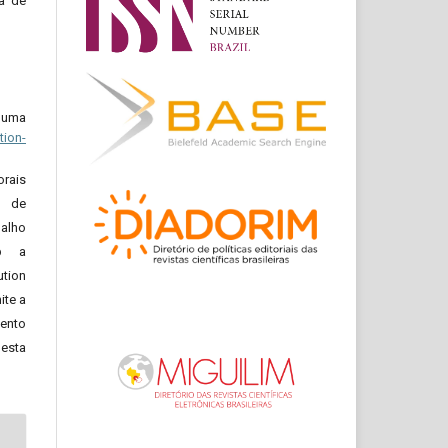
ma de
b uma
ion-
orais
o de
alho
ob a
tion
ite a
mento
nesta