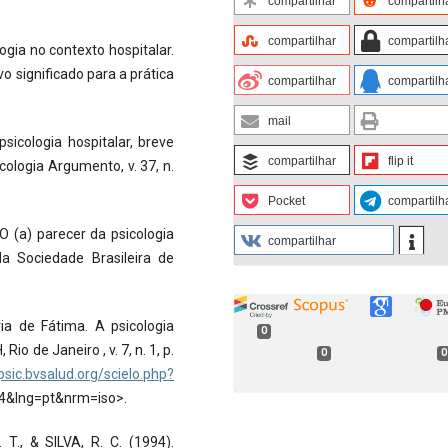
compartilhar
compartilh
compartilhar
compartilh
ogia no contexto hospitalar.
vo significado para a prática
compartilhar
compartilh
mail
sicologia hospitalar, breve
compartilhar
flip it
cologia Argumento, v. 37, n.
Pocket
compartilh
O (a) parecer da psicologia
compartilhar
da Sociedade Brasileira de
ia de Fátima. A psicologia
0
io de Janeiro , v. 7, n. 1, p.
0
0
psic.bvsalud.org/scielo.php?
&lng=pt&nrm=iso>.
T., & SILVA, R. C. (1994).