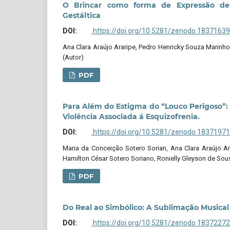
O Brincar como forma de Expressão de 
Gestáltica
DOI:
https://doi.org/10.5281/zenodo.18371639
Ana Clara Araújo Araripe, Pedro Henricky Souza Marinh
(Autor)
PDF
Para Além do Estigma do “Louco Perigoso”: 
Violência Associada á Esquizofrenia.
DOI:
https://doi.org/10.5281/zenodo.18371971
Maria da Conceição Sotero Sorian, Ana Clara Araújo Ar
Hamilton César Sotero Soriano, Ronielly Gleyson de Sou
PDF
Do Real ao Simbólico: A Sublimação Musical 
DOI:
https://doi.org/10.5281/zenodo.18372272