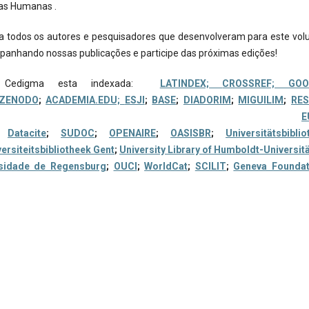
as Humanas .
 todos os autores e pesquisadores que desenvolveram para este vol
anhando nossas publicações e participe das próximas edições!
a Cedigma esta indexada:
LATINDEX;
CROSSREF;
GOO
ZENODO
;
ACADEMIA.EDU;
ESJI
;
BASE
;
DIADORIM
;
MIGUILIM
;
RE
;
E
;
Datacite
;
SUDOC
;
OPENAIRE
;
OASISBR
;
Universitätsbiblio
ersiteitsbibliotheek Gent
;
University Library of Humboldt-Universitä
sidade de Regensburg
;
OUCI
;
WorldCat
;
SCILIT
;
Geneva Foundat