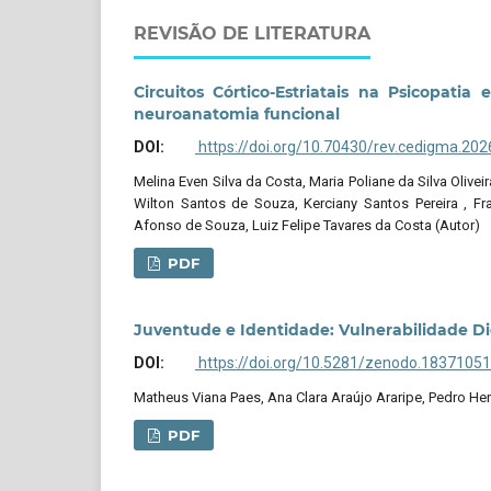
REVISÃO DE LITERATURA
Circuitos Córtico-Estriatais na Psicopat
neuroanatomia funcional
DOI:
https://doi.org/10.70430/rev.cedigma.202
Melina Even Silva da Costa, Maria Poliane da Silva Oliv
Wilton Santos de Souza, Kerciany Santos Pereira , F
Afonso de Souza, Luiz Felipe Tavares da Costa (Autor)
PDF
Juventude e Identidade: Vulnerabilidade Dig
DOI:
https://doi.org/10.5281/zenodo.18371051
Matheus Viana Paes, Ana Clara Araújo Araripe, Pedro Hen
PDF