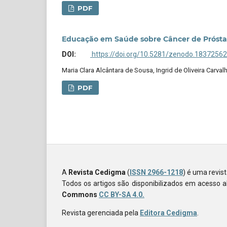
PDF
Educação em Saúde sobre Câncer de Próstat
DOI:
https://doi.org/10.5281/zenodo.18372562
Maria Clara Alcântara de Sousa, Ingrid de Oliveira Carval
PDF
A
Revista Cedigma
(
ISSN 2966-1218
) é uma revis
Todos os artigos são disponibilizados em acesso 
Commons
CC BY-SA 4.0.
Revista gerenciada pela
Editora Cedigma
.