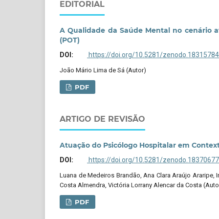
EDITORIAL
A Qualidade da Saúde Mental no cenário at
(POT)
DOI:
https://doi.org/10.5281/zenodo.18315784
João Mário Lima de Sá (Autor)
PDF
ARTIGO DE REVISÃO
Atuação do Psicólogo Hospitalar em Context
DOI:
https://doi.org/10.5281/zenodo.18370677
Luana de Medeiros Brandão, Ana Clara Araújo Araripe, In
Costa Almendra, Victória Lorrany Alencar da Costa (Auto
PDF