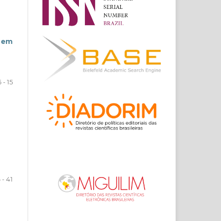
a em
6 - 15
 - 41