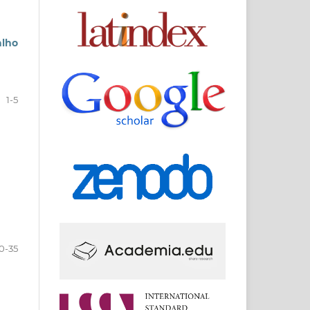
alho
1-5
0-35