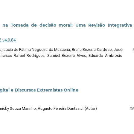
ia e na Tomada de decisão moral: Uma Revisão Integrativ
6.v4.9.84
eira, Lúcia de Fátima Nogueira da Mascena, Bruna Bezerra Cardoso, José
rancisco Rafael Rodrigues, Samuel Bezerra Alves, Eduardo Ambrósio
ital e Discursos Extremistas Online
ricky Souza Marinho, Augusto Ferreira Dantas Jr (Autor)
36