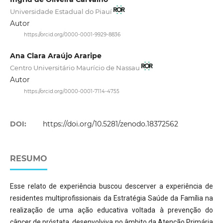
Universidade Estadual do Piauí
Autor
https://orcid.org/0000-0001-9929-8836
Ana Clara Araújo Araripe
Centro Universitário Maurício de Nassau
Autor
https://orcid.org/0000-0001-7114-4755
DOI:
https://doi.org/10.5281/zenodo.18372562
RESUMO
Esse relato de experiência buscou descerver a experiência de
residentes multiprofissionais da Estratégia Saúde da Família na
realização de uma ação educativa voltada à prevenção do
câncer de próstata, desenvolviva no âmbito da Atenção Primária