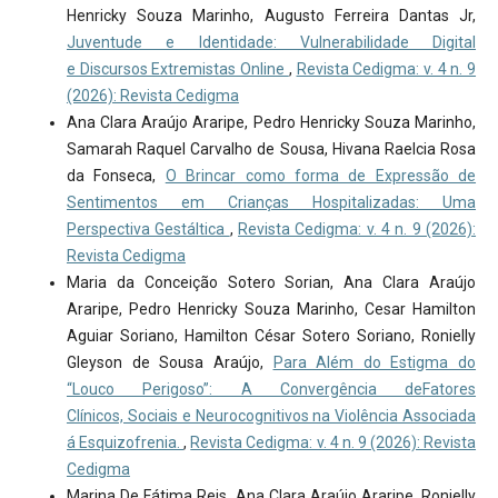
Henricky Souza Marinho, Augusto Ferreira Dantas Jr,
Juventude e Identidade: Vulnerabilidade Digital
e Discursos Extremistas Online
,
Revista Cedigma: v. 4 n. 9
(2026): Revista Cedigma
Ana Clara Araújo Araripe, Pedro Henricky Souza Marinho,
Samarah Raquel Carvalho de Sousa, Hivana Raelcia Rosa
da Fonseca,
O Brincar como forma de Expressão de
Sentimentos em Crianças Hospitalizadas: Uma
Perspectiva Gestáltica
,
Revista Cedigma: v. 4 n. 9 (2026):
Revista Cedigma
Maria da Conceição Sotero Sorian, Ana Clara Araújo
Araripe, Pedro Henricky Souza Marinho, Cesar Hamilton
Aguiar Soriano, Hamilton César Sotero Soriano, Ronielly
Gleyson de Sousa Araújo,
Para Além do Estigma do
“Louco Perigoso”: A Convergência deFatores
Clínicos, Sociais e Neurocognitivos na Violência Associada
á Esquizofrenia.
,
Revista Cedigma: v. 4 n. 9 (2026): Revista
Cedigma
Marina De Fátima Reis, Ana Clara Araújo Araripe, Ronielly