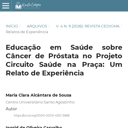
INÍCIO
/
ARQUIVOS
/
V. 4 N. 9 (2026): REVISTA CEDIGMA
/
Relatos de Experiência
Educação em Saúde sobre
Câncer de Próstata no Projeto
Circuito Saúde na Praça: Um
Relato de Experiência
Maria Clara Alcântara de Sousa
Centro Universitário Santo Agostinho
Autor
https://orcid.org/0000-0003-4551-5668
Ingrid de Oliveira Carvalho