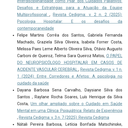
Interdisciplinaridade como Pilar dos Cuidados Paliativos:
Desafios e Estratégias para a Atuação da Equipe
Multiprofissional
,
Revista Cedigma: v. 2 n. 2 (2025):
Psicologia Hospitalar: E os desafios da
contemporaneidade
Felipe Martins Corrêa dos Santos, Gabriela Fernanda
Machado, Graziela Silva Oliveira, Isabela Forner Costa,
Melissa Paes Leme Alberto Oliveira Silva, Otávio Augusto
Carboni de Queiroz, Telma Sara Queiroz Matos,
O PAPEL
DO NEUROPSICÓLOGO HOSPITALAR EM CASOS DE
ACIDENTE VASCULAR CEREBRAL
,
Revista Cedigma: v. 1 n.
1 (2024): Entre Corredores e Afetos: A psicologia no
cuidado da saúde
Dayana Barbosa Sena Carvalho, Daysiane Silva dos
Santos , Raylane Rocha Soares, Luís Henrique da Silva
Costa,
Um olhar ampliado sobre o Cuidado em Saúde
Mental em uma Clínica Psiquiátrica: Relato de Experiência
,
Revista Cedigma: v. 3 n. 7 (2025): Revista Cedigma
Nátali Pereira Barbosa, Letícia Bonfada Matschinske,