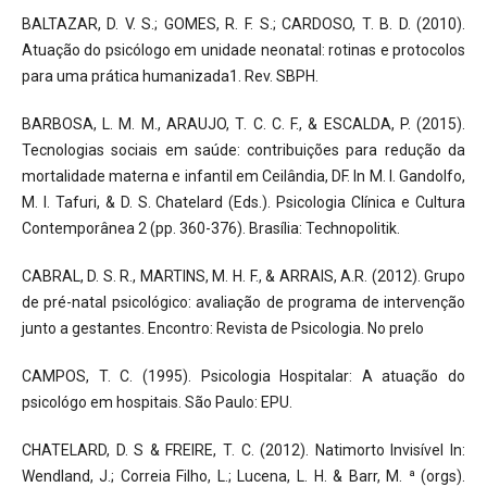
BALTAZAR, D. V. S.; GOMES, R. F. S.; CARDOSO, T. B. D. (2010).
Atuação do psicólogo em unidade neonatal: rotinas e protocolos
para uma prática humanizada1. Rev. SBPH.
BARBOSA, L. M. M., ARAUJO, T. C. C. F., & ESCALDA, P. (2015).
Tecnologias sociais em saúde: contribuições para redução da
mortalidade materna e infantil em Ceilândia, DF. In M. I. Gandolfo,
M. I. Tafuri, & D. S. Chatelard (Eds.). Psicologia Clínica e Cultura
Contemporânea 2 (pp. 360-376). Brasília: Technopolitik.
CABRAL, D. S. R., MARTINS, M. H. F., & ARRAIS, A.R. (2012). Grupo
de pré-natal psicológico: avaliação de programa de intervenção
junto a gestantes. Encontro: Revista de Psicologia. No prelo
CAMPOS, T. C. (1995). Psicologia Hospitalar: A atuação do
psicológo em hospitais. São Paulo: EPU.
CHATELARD, D. S & FREIRE, T. C. (2012). Natimorto Invisível In:
Wendland, J.; Correia Filho, L.; Lucena, L. H. & Barr, M. ª (orgs).