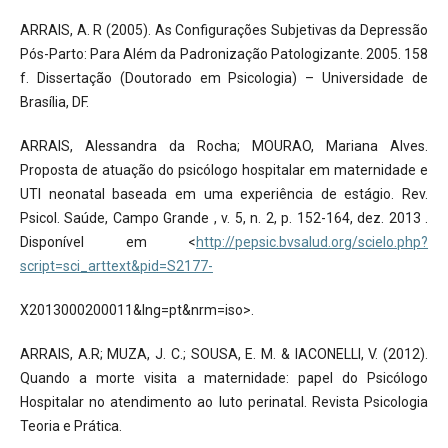
ARRAIS, A. R (2005). As Configurações Subjetivas da Depressão
Pós-Parto: Para Além da Padronização Patologizante. 2005. 158
f. Dissertação (Doutorado em Psicologia) – Universidade de
Brasília, DF.
ARRAIS, Alessandra da Rocha; MOURAO, Mariana Alves.
Proposta de atuação do psicólogo hospitalar em maternidade e
UTI neonatal baseada em uma experiência de estágio. Rev.
Psicol. Saúde, Campo Grande , v. 5, n. 2, p. 152-164, dez. 2013 .
Disponível em <
http://pepsic.bvsalud.org/scielo.php?
script=sci_arttext&pid=S2177-
X2013000200011&lng=pt&nrm=iso>.
ARRAIS, A.R; MUZA, J. C.; SOUSA, E. M. & IACONELLI, V. (2012).
Quando a morte visita a maternidade: papel do Psicólogo
Hospitalar no atendimento ao luto perinatal. Revista Psicologia
Teoria e Prática.