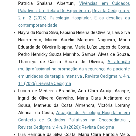
Patricia Shalana Albertuni,
Vivências em Cuidados
Paliativos: Um Relato De Experiência
,
Revista Cedigma: v.
2 n. 2 (2025): Psicologia Hospitalar: E os desafios da
contemporaneidade
Nayra da Rocha Silva, Fabiana Helena de Oliveira, Laís Silva
Nascimento, Marco Aurélio Marques Nogueira, Maria
Eduarda de Oliveira Ibiapina, Maria Luíza Lopes da Costa,
Pedro Henricky Souza Marinho, Samuel Alves de Souza,
Thamirys de Cássia Souza de Oliveira,
A atuação
multiprofissional na promoção da segurança do paciente
em unidades de terapia intensiva
,
Revista Cedigma: v. 4 n.
11 (2026): Revista Cedigma
Luana de Medeiros Brandão, Ana Clara Araújo Araripe,
Ingrid de Oliveira Carvalho, Maria Clara Alcântara de
Sousa, Matheus da Costa Almendra, Victória Lorrany
Alencar da Costa,
Atuação do Psicólogo Hospitalar em
Contexto de Cuidados Paliativos na Oncopediatria
,
Revista Cedigma: v. 4 n. 9 (2026): Revista Cedigma
Luís Henrique da Silva Costa, Maria Clara Pantoja Melo,