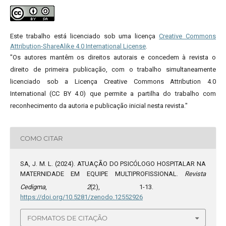
Este trabalho está licenciado sob uma licença
Creative Commons
Attribution-ShareAlike 4.0 International License
.
"Os autores mantêm os direitos autorais e concedem à revista o
direito de primeira publicação, com o trabalho simultaneamente
licenciado sob a Licença Creative Commons Attribution 4.0
International (CC BY 4.0) que permite a partilha do trabalho com
reconhecimento da autoria e publicação inicial nesta revista."
COMO CITAR
SA, J. M. L. (2024). ATUAÇÃO DO PSICÓLOGO HOSPITALAR NA
MATERNIDADE EM EQUIPE MULTIPROFISSIONAL.
Revista
Cedigma
,
2
(2), 1-13.
https://doi.org/10.5281/zenodo.12552926
FORMATOS DE CITAÇÃO