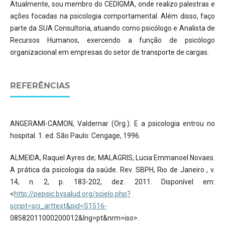
Atualmente, sou membro do CEDIGMA, onde realizo palestras e
ações focadas na psicologia comportamental. Além disso, faço
parte da SUA Consultoria, atuando como psicólogo e Analista de
Recursos Humanos, exercendo a função de psicólogo
organizacional em empresas do setor de transporte de cargas.
REFERÊNCIAS
ANGERAMI-CAMON, Valdemar (Org.). E a psicologia entrou no
hospital. 1. ed. São Paulo: Cengage, 1996.
ALMEIDA, Raquel Ayres de; MALAGRIS, Lucia Emmanoel Novaes.
A prática da psicologia da saúde. Rev. SBPH, Rio de Janeiro , v.
14, n. 2, p. 183-202, dez. 2011. Disponível em:
<
http://pepsic.bvsalud.org/scielo.php?
script=sci_arttext&pid=S1516-
08582011000200012&lng=pt&nrm=iso>.