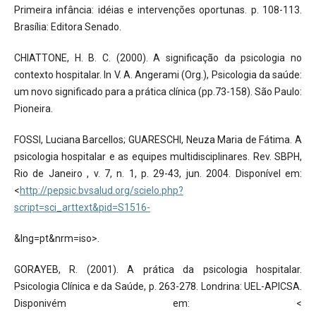
Primeira infância: idéias e intervenções oportunas. p. 108-113.
Brasília: Editora Senado.
CHIATTONE, H. B. C. (2000). A significação da psicologia no
contexto hospitalar. In V. A. Angerami (Org.), Psicologia da saúde:
um novo significado para a prática clínica (pp.73-158). São Paulo:
Pioneira.
FOSSI, Luciana Barcellos; GUARESCHI, Neuza Maria de Fátima. A
psicologia hospitalar e as equipes multidisciplinares. Rev. SBPH,
Rio de Janeiro , v. 7, n. 1, p. 29-43, jun. 2004. Disponível em:
<
http://pepsic.bvsalud.org/scielo.php?
script=sci_arttext&pid=S1516-
&lng=pt&nrm=iso>.
GORAYEB, R. (2001). A prática da psicologia hospitalar.
Psicologia Clínica e da Saúde, p. 263-278. Londrina: UEL-APICSA.
Disponivém em: <