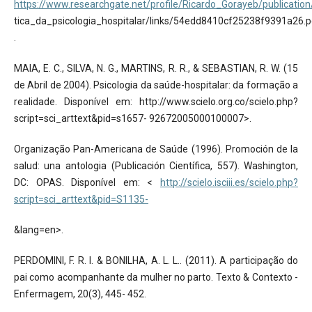
https://www.researchgate.net/profile/Ricardo_Gorayeb/publicati
tica_da_psicologia_hospitalar/links/54edd8410cf25238f9391a26.
.
MAIA, E. C., SILVA, N. G., MARTINS, R. R., & SEBASTIAN, R. W. (15
de Abril de 2004). Psicologia da saúde-hospitalar: da formação a
realidade. Disponível em: http://www.scielo.org.co/scielo.php?
script=sci_arttext&pid=s1657- 92672005000100007>.
Organização Pan-Americana de Saúde (1996). Promoción de la
salud: una antologia (Publicación Científica, 557). Washington,
DC: OPAS. Disponível em: <
http://scielo.isciii.es/scielo.php?
script=sci_arttext&pid=S1135-
&lang=en>.
PERDOMINI, F. R. I. & BONILHA, A. L. L.. (2011). A participação do
pai como acompanhante da mulher no parto. Texto & Contexto -
Enfermagem, 20(3), 445- 452.