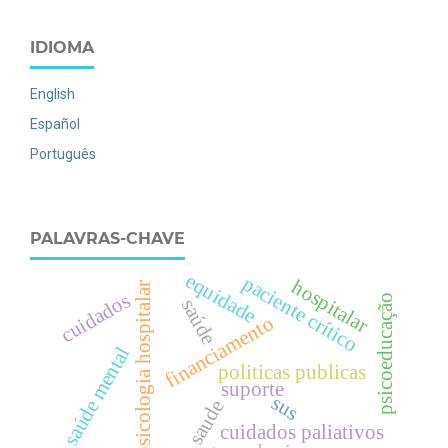
IDIOMA
English
Español
Português
PALAVRAS-CHAVE
equidade
paciente crítico
hospitalar
psicologia hospitalar
cuidados
psicoeducação
saúde
financiamento
saúde mental
politicas publicas
suporte
sus
saude
cuidados paliativos