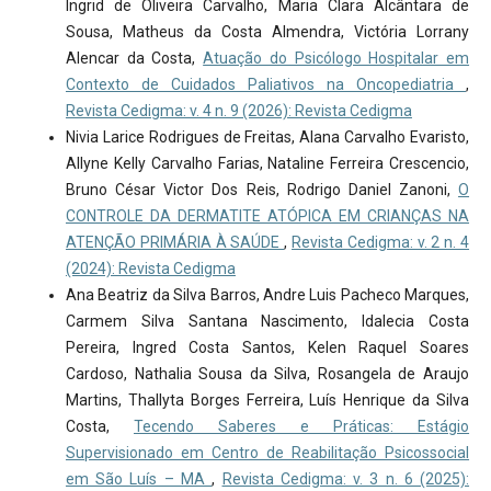
Ingrid de Oliveira Carvalho, Maria Clara Alcântara de
Sousa, Matheus da Costa Almendra, Victória Lorrany
Alencar da Costa,
Atuação do Psicólogo Hospitalar em
Contexto de Cuidados Paliativos na Oncopediatria
,
Revista Cedigma: v. 4 n. 9 (2026): Revista Cedigma
Nivia Larice Rodrigues de Freitas, Alana Carvalho Evaristo,
Allyne Kelly Carvalho Farias, Nataline Ferreira Crescencio,
Bruno César Victor Dos Reis, Rodrigo Daniel Zanoni,
O
CONTROLE DA DERMATITE ATÓPICA EM CRIANÇAS NA
ATENÇÃO PRIMÁRIA À SAÚDE
,
Revista Cedigma: v. 2 n. 4
(2024): Revista Cedigma
Ana Beatriz da Silva Barros, Andre Luis Pacheco Marques,
Carmem Silva Santana Nascimento, Idalecia Costa
Pereira, Ingred Costa Santos, Kelen Raquel Soares
Cardoso, Nathalia Sousa da Silva, Rosangela de Araujo
Martins, Thallyta Borges Ferreira, Luís Henrique da Silva
Costa,
Tecendo Saberes e Práticas: Estágio
Supervisionado em Centro de Reabilitação Psicossocial
em São Luís – MA
,
Revista Cedigma: v. 3 n. 6 (2025):