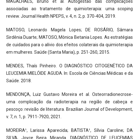
MAGALHÃES, Bruno et al. Autogestão das complicações
associadas ao tratamento de quimioterapia: uma scoping
review. Journal Health NPEPS, v. 4, n. 2, p. 370-404, 2019.
MATOSO, Leonardo Magela Lopes; DE ROSÁRIO, Sâmara
Sirdênia Duarte; MATOSO, Mônica Betania Lopes. As estratégias
de cuidados para o alívio dos efeitos colaterais da quimioterapia
em mulheres. Saúde (Santa Maria), p. 251-260, 2015.
MENDES, Thaís Pinheiro. O DIAGNÓSTICO CITOGENÉTICO DA
LEUCEMIA MIELÓIDE AGUDA. In: Escola de Ciências Médicas e da
Saúde. 2018.
MENDONÇA, Luiz Gustavo Moreira et al. Osteorradionecrose-
uma complicação da radioterapia na região de cabeça e
pescoço: revisão de literatura. Brazilian Journal of Development,
v. 7, n. 1, p. 7911-7920, 2021.
MOREIRA¹, Larissa Aparecida; BATISTA¹, Sílvia Caroline; DA
SILVA, Joyce Beira Miranda. DIAGNÓSTICO DE LEUCEMIAS