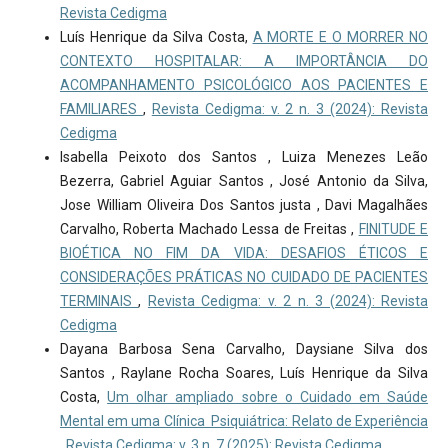
Revista Cedigma
Luís Henrique da Silva Costa,
A MORTE E O MORRER NO
CONTEXTO HOSPITALAR: A IMPORTÂNCIA DO
ACOMPANHAMENTO PSICOLÓGICO AOS PACIENTES E
FAMILIARES
,
Revista Cedigma: v. 2 n. 3 (2024): Revista
Cedigma
Isabella Peixoto dos Santos , Luiza Menezes Leão
Bezerra, Gabriel Aguiar Santos , José Antonio da Silva,
Jose William Oliveira Dos Santos justa , Davi Magalhães
Carvalho, Roberta Machado Lessa de Freitas ,
FINITUDE E
BIOÉTICA NO FIM DA VIDA: DESAFIOS ÉTICOS E
CONSIDERAÇÕES PRÁTICAS NO CUIDADO DE PACIENTES
TERMINAIS
,
Revista Cedigma: v. 2 n. 3 (2024): Revista
Cedigma
Dayana Barbosa Sena Carvalho, Daysiane Silva dos
Santos , Raylane Rocha Soares, Luís Henrique da Silva
Costa,
Um olhar ampliado sobre o Cuidado em Saúde
Mental em uma Clínica Psiquiátrica: Relato de Experiência
,
Revista Cedigma: v. 3 n. 7 (2025): Revista Cedigma