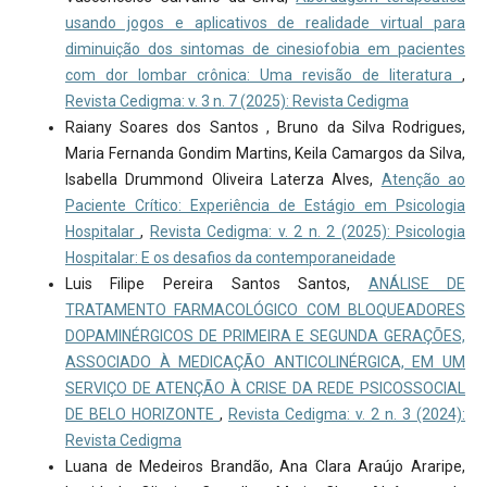
usando jogos e aplicativos de realidade virtual para
diminuição dos sintomas de cinesiofobia em pacientes
com dor lombar crônica: Uma revisão de literatura
,
Revista Cedigma: v. 3 n. 7 (2025): Revista Cedigma
Raiany Soares dos Santos , Bruno da Silva Rodrigues,
Maria Fernanda Gondim Martins, Keila Camargos da Silva,
Isabella Drummond Oliveira Laterza Alves,
Atenção ao
Paciente Crítico: Experiência de Estágio em Psicologia
Hospitalar
,
Revista Cedigma: v. 2 n. 2 (2025): Psicologia
Hospitalar: E os desafios da contemporaneidade
Luis Filipe Pereira Santos Santos,
ANÁLISE DE
TRATAMENTO FARMACOLÓGICO COM BLOQUEADORES
DOPAMINÉRGICOS DE PRIMEIRA E SEGUNDA GERAÇÕES,
ASSOCIADO À MEDICAÇÃO ANTICOLINÉRGICA, EM UM
SERVIÇO DE ATENÇÃO À CRISE DA REDE PSICOSSOCIAL
DE BELO HORIZONTE
,
Revista Cedigma: v. 2 n. 3 (2024):
Revista Cedigma
Luana de Medeiros Brandão, Ana Clara Araújo Araripe,