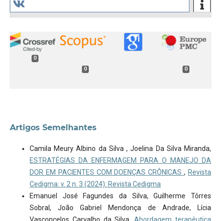
0
0
0
Artigos Semelhantes
Camila Meury Albino da Silva , Joelina Da Silva Miranda,
ESTRATÉGIAS DA ENFERMAGEM PARA O MANEJO DA
DOR EM PACIENTES COM DOENÇAS CRÔNICAS
,
Revista
Cedigma: v. 2 n. 3 (2024): Revista Cedigma
Emanuel José Fagundes da Silva, Guilherme Tôrres
Sobral, João Gabriel Mendonça de Andrade, Lícia
Vasconcelos Carvalho da Silva,
Abordagem terapêutica