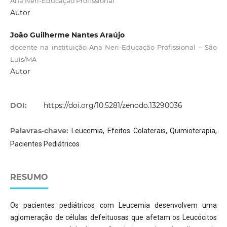
Ana Neri-Educação Profissional
Autor
João Guilherme Nantes Araújo
docente na instituição Ana Neri-Educação Profissional – São
Luís/MA
Autor
DOI:
https://doi.org/10.5281/zenodo.13290036
Palavras-chave:
Leucemia, Efeitos Colaterais, Quimioterapia,
Pacientes Pediátricos
RESUMO
Os pacientes pediátricos com Leucemia desenvolvem uma
aglomeração de células defeituosas que afetam os Leucócitos